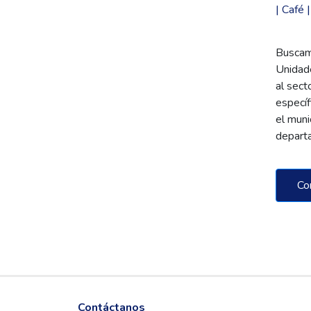
| Café 
Buscam
Unidad
al sect
especí
el muni
depart
Co
Contáctanos