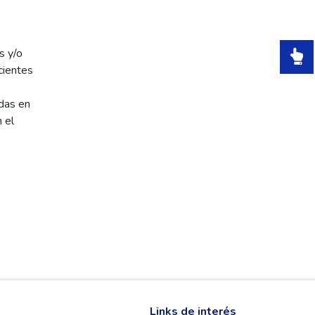
s y/o
cientes
das en
 el
Links de interés