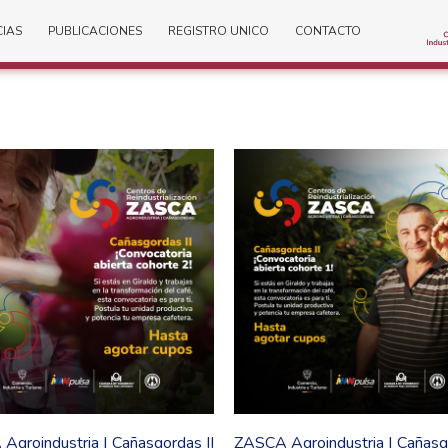
CIAS
PUBLICACIONES
REGISTRO UNICO
CONTACTO
Agroindustria | Cañasgordas II
ZASCA Agroindustria | Cañasgo