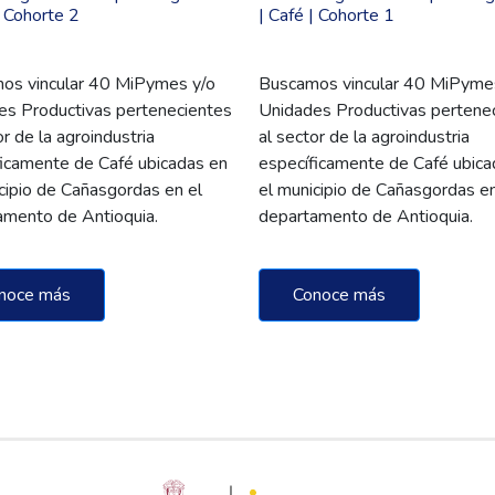
| Cohorte 2
| Café | Cohorte 1
os vincular 40 MiPymes y/o
Buscamos vincular 40 MiPyme
es Productivas pertenecientes
Unidades Productivas pertene
or de la agroindustria
al sector de la agroindustria
ficamente de Café ubicadas en
específicamente de Café ubica
cipio de Cañasgordas en el
el municipio de Cañasgordas en
amento de Antioquia.
departamento de Antioquia.
noce más
Conoce más