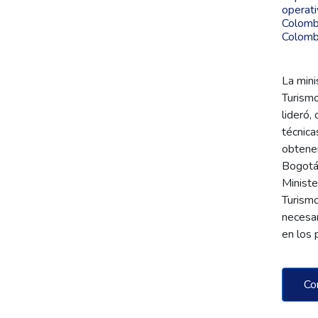
operati
Colomb
Colomb
La mini
Turismo
lideró,
técnica
obtener
Bogotá,
Ministe
Turismo
necesar
en los
Co