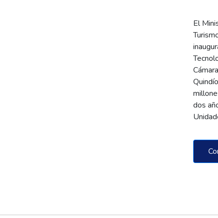
El Mini
Turism
inaugur
Tecnolo
Cámara
Quindío
millone
dos año
Unida
Co