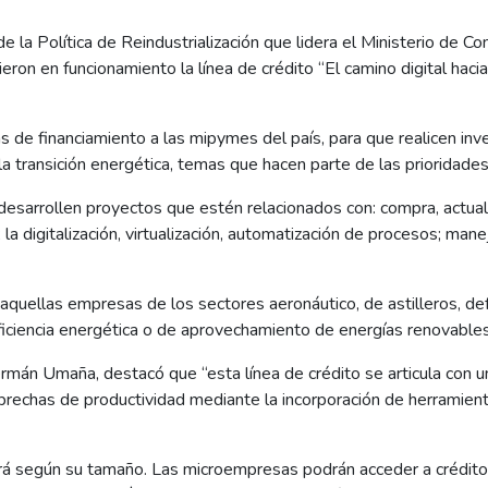
e la Política de Reindustrialización que lidera el Ministerio de Co
on en funcionamiento la línea de crédito “El camino digital hacia
s de financiamiento a las mipymes del país, para que realicen inv
 y la transición energética, temas que hacen parte de las prioridad
desarrollen proyectos que estén relacionados con: compra, actuali
a digitalización, virtualización, automatización de procesos; mane
aquellas empresas de los sectores aeronáutico, de astilleros, d
ficiencia energética o de aprovechamiento de energías renovables
ermán Umaña, destacó que “esta línea de crédito se articula con un
 brechas de productividad mediante la incorporación de herramient
rá según su tamaño. Las microempresas podrán acceder a crédito