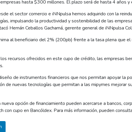
mpresas hasta $300 millones. El plazo será de hasta 4 años y e
de el sector comercio e iNNpulsa hemos adquirido con la reindust
ogías, impulsando la productividad y sostenibilidad de las empres
stacó Hernán Ceballos Gacharná, gerente general de iNNpulsa Co
ínima al beneficiario del 2% (200pb) frente a la tasa plena que el
a los recursos ofrecidos en este cupo de crédito, las empresas ben
s.
eño de instrumentos financieros que nos permitan apoyar la polít
ión de nuevas tecnologías que permitan a las mipymes mejorar su c
 nueva opción de financiamiento pueden acercarse a bancos, corp
tech con cupo en Bancóldex. Para más información, pueden consult
n