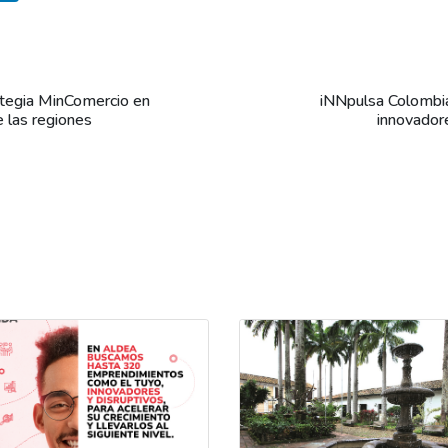
ategia MinComercio en
iNNpulsa Colombi
e las regiones
innovadore