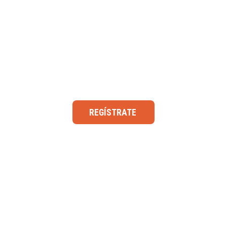
Haz parte de la comunida
CEmprende
REGÍSTRATE