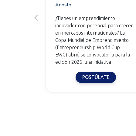
Agosto
 Este 18, 19
ecuesta,
¿Tienes un emprendimiento
cta Popular,
innovador con potencial para crecer
or el
en mercados internacionales? La
Industria y
Copa Mundial de Emprendimiento
(Entrepreneurship World Cup –
EWC) abrió su convocatoria para la
edición 2026, una iniciativa
E
POSTÚLATE