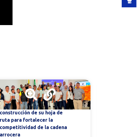
El Clúster de Arroz del Bajo
El Clúster 
Cauca avanza en la
Córdoba ava
construcción de su hoja de
construcció
ruta para fortalecer la
ruta para fo
competitividad de la cadena
agroindustr
arrocera
departame