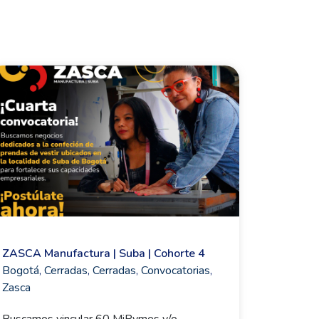
ZASCA Manufactura | Suba | Cohorte 4
Bogotá
,
Cerradas
,
Cerradas
,
Convocatorias
,
Zasca
Buscamos vincular 60 MiPymes y/o