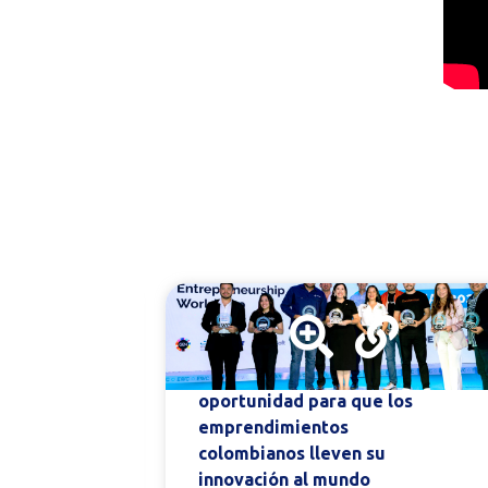
lar
Copa Mundial de
ara
Emprendimiento 2026: la
oportunidad para que los
emprendimientos
colombianos lleven su
innovación al mundo