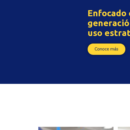
Enfocado e
generación
uso estrat
Conoce más