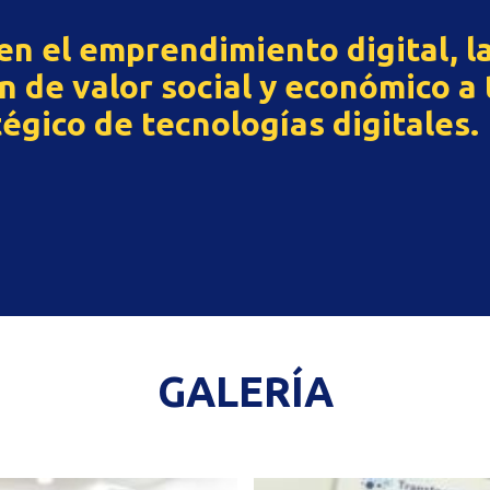
n el emprendimiento digital, l
 de valor social y económico a 
égico de tecnologías digitales.
GALERÍA