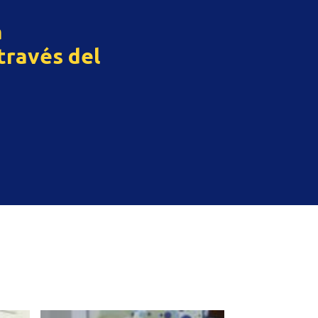
a
través del