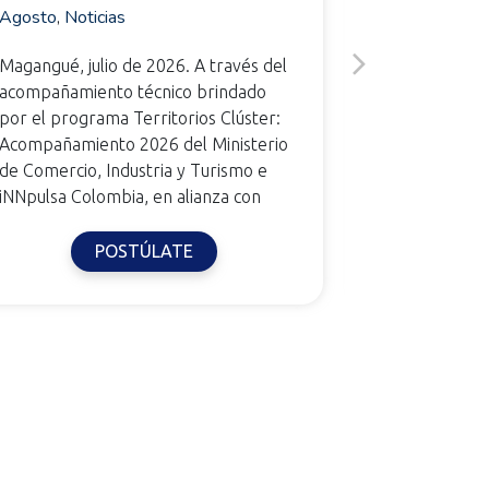
Agosto
,
Noticias
Agosto
,
Noti
Magangué, julio de 2026. A través del
Montería, jul
acompañamiento técnico brindado
acompañamie
por el programa Territorios Clúster:
por el progr
Acompañamiento 2026 del Ministerio
Acompañamie
de Comercio, Industria y Turismo e
de Comercio,
iNNpulsa Colombia, en alianza con
iNNpulsa Col
POSTÚLATE