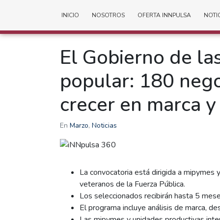
INICIO
NOSOTROS
OFERTA INNPULSA
NOTI
El Gobierno de la
popular: 180 neg
crecer en marca y 
En
Marzo
,
Noticias
La convocatoria está dirigida a mipymes 
veteranos de la Fuerza Pública.
Los seleccionados recibirán hasta 5 mes
El programa incluye análisis de marca, des
Las mipymes y unidades productivas inter