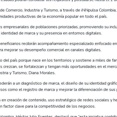
 de Comercio, Industria y Turismo, a través de iNNpulsa Colombia, 
dades productivas de la economía popular en todo el país.
es empresariales de poblaciones priorizadas, promoviendo su inclu
 identidad de marca y su presencia en entornos digitales.
eneficiarios recibirán acompañamiento especializado enfocado en e
a mejorar su desempeño comercial en canales digitales.
lo del país porque nace en los territorios y sostiene a miles de 
s crezcan, se fortalezcan y tengan más oportunidades en el mer
ustria y Turismo, Diana Morales.
derán a un diagnóstico de marca, el diseño de su identidad gráfi
esos como el registro de marca y mejorar la diferenciación de sus
en creación de contenido, uso estratégico de redes sociales y he
n factor clave para la competitividad de los negocios.
lombia, Héctor Julio Fuentes, destacó que “esta iniciativa contri