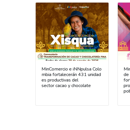
MinComercio e iNNpulsa Colo
Min
mbia fortalecerán 431 unidad
de
es productivas del
for
sector cacao y chocolate
pro
po