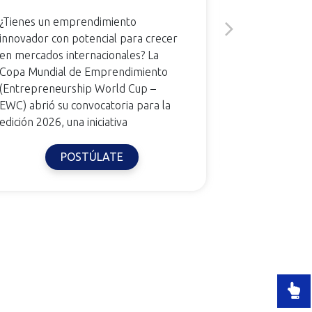
¿Tienes un emprendimiento
Tolima, julio
innovador con potencial para crecer
acompañamie
en mercados internacionales? La
por el progr
Copa Mundial de Emprendimiento
Acompañamie
(Entrepreneurship World Cup –
de Comercio,
EWC) abrió su convocatoria para la
iNNpulsa Col
edición 2026, una iniciativa
POSTÚLATE