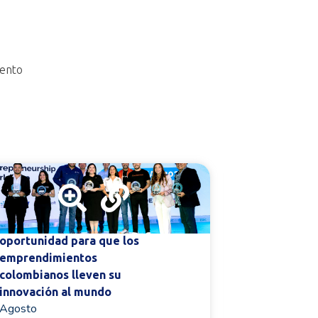
iento
Copa Mundial de
El Clúster 
Emprendimiento 2026: la
Energéticas
oportunidad para que los
avanza en l
emprendimientos
su hoja de r
colombianos lleven su
fortalecer l
innovación al mundo
energética
Agosto
Agosto
,
Noti