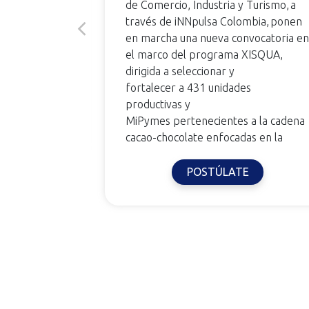
A través del
de Comercio, Industria y Turismo, a
 brindado
través de iNNpulsa Colombia, ponen
ios Clúster:
en marcha una nueva convocatoria en
l Ministerio
el marco del programa XISQUA,
 Turismo e
dirigida a seleccionar y
lianza con
fortalecer a 431 unidades
productivas y
MiPymes pertenecientes a la cadena
E
cacao-chocolate enfocadas en la
POSTÚLATE