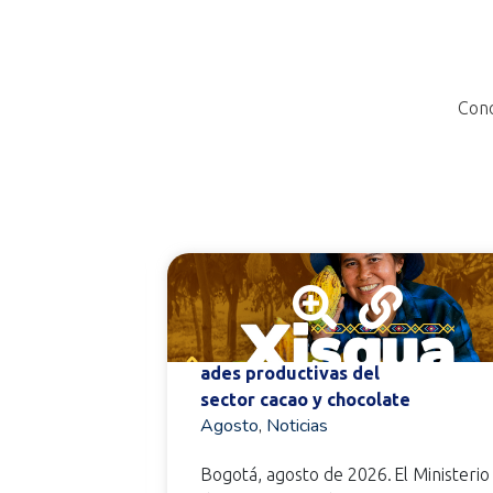
Cono
da de
MinComercio e iNNpulsa Col
ombia fortalecerán 431 unid
a de
ades productivas del
sector cacao y chocolate
Agosto
,
Noticias
ctor
Bogotá, agosto de 2026. El Ministerio