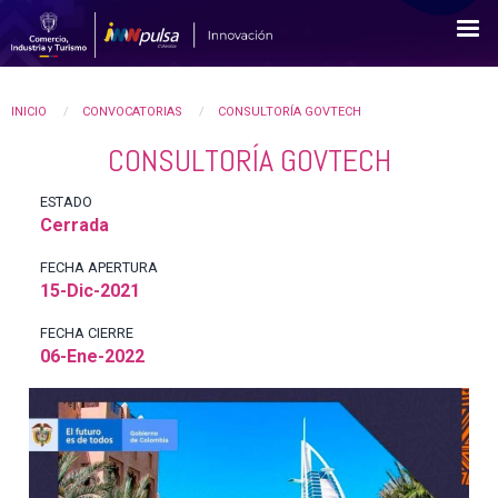
Pasar
al
contenido
principal
YOU
INICIO
CONVOCATORIAS
CONSULTORÍA GOVTECH
CONSULTORÍA GOVTECH
ARE
HERE
ESTADO
Cerrada
FECHA APERTURA
15-Dic-2021
FECHA CIERRE
06-Ene-2022