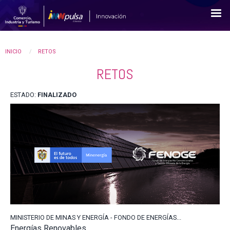
Pasar
al
contenido
principal
YOU
INICIO
RETOS
RETOS
ARE
HERE
ESTADO:
FINALIZADO
MINISTERIO DE MINAS Y ENERGÍA - FONDO DE ENERGÍAS...
Energías Renovables