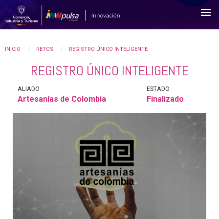
Pasar
al
contenido
principal
YOU
INICIO
RETOS
REGISTRO ÚNICO INTELIGENTE
REGISTRO ÚNICO INTELIGENTE
ARE
HERE
ALIADO
ESTADO
Artesanías de Colombia
Finalizado