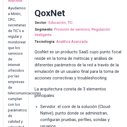
Avanzada
Ayudamos
QoxNet
a Mintic,
CRC,
Sector:
Educación, TIC
secretarias
Segmento:
Provisión de servicios, Regulación
de TIC's a
inteligente
regular y
Tecnología:
Analítica Avanzada
monitorear
que los
QoxNet es un producto SaaS cuyo punto focal
servicios
reside en la toma de métricas y análisis de
de
diferentes parámetros de la red a través de la
Internet
ofrecidos
emulación de un usuario final para la toma de
por las
acciones correctivas y troubleshooting
empresas
de
La arquitectura consta de 3 elementos
telecomunicaciones
principales:
cumplan
con los
Servidor: el core de la solución (Cloud-
parámetros
Native), punto donde se administran,
de
configuran pruebas, perfiles, sondas y
calidad y
usuarios.