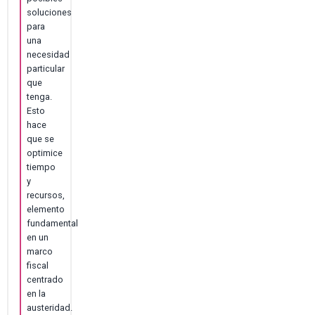
soluciones
para
una
necesidad
particular
que
tenga.
Esto
hace
que se
optimice
tiempo
y
recursos,
elemento
fundamental
en un
marco
fiscal
centrado
en la
austeridad.