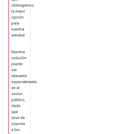
obtengamos
la mejor
opción
para
nuestra
entidad.
Nuestra
solución
puede
ser
relevante
especialmente
en el
sector
público,
dado
que
sirve de
soporte
a los