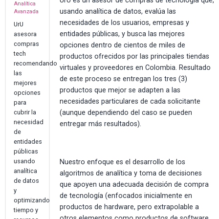
UrU es un asesor de compras de tecnología que,
Analítica
usando analítica de datos, evalúa las
Avanzada
necesidades de los usuarios, empresas y
UrU
entidades públicas, y busca las mejores
asesora
compras
opciones dentro de cientos de miles de
tech
productos ofrecidos por las principales tiendas
recomendando
virtuales y proveedores en Colombia. Resultado
las
de este proceso se entregan los tres (3)
mejores
productos que mejor se adapten a las
opciones
necesidades particulares de cada solicitante
para
(aunque dependiendo del caso se pueden
cubrir la
necesidad
entregar más resultados).
de
entidades
públicas
usando
Nuestro enfoque es el desarrollo de los
analítica
algoritmos de analítica y toma de decisiones
de datos
que apoyen una adecuada decisión de compra
y
de tecnología (enfocados inicialmente en
optimizando
productos de hardware, pero extrapolable a
tiempo y
otros elementos como productos de software