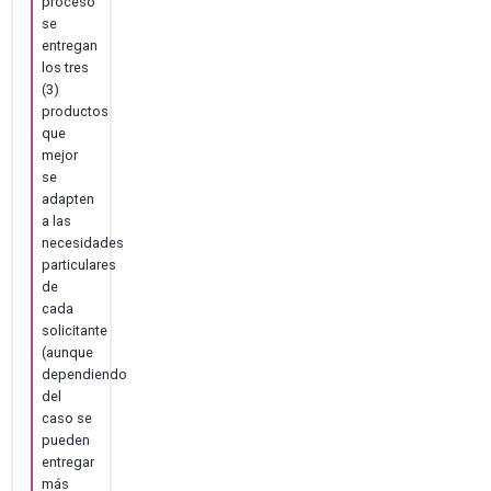
proceso
se
entregan
los tres
(3)
productos
que
mejor
se
adapten
a las
necesidades
particulares
de
cada
solicitante
(aunque
dependiendo
del
caso se
pueden
entregar
más