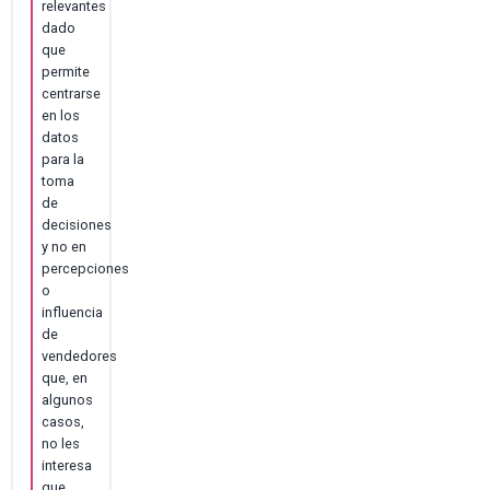
relevantes
dado
que
permite
centrarse
en los
datos
para la
toma
de
decisiones
y no en
percepciones
o
influencia
de
vendedores
que, en
algunos
casos,
no les
interesa
que