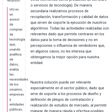
recursos.
o servicios de tecnología). De manera
UrU es
secundaria realizamos procesos de
un
recopilación, transformación y calidad de datos
asesor
que sirven de soporte la ejecución de nuestros
de
algoritmos. Todas las actividades realizadas son
compras
relevantes dado que permite centrarse en los
de
tecnología
datos para la toma de decisiones y no en
que,
percepciones o influencia de vendedores que,
usando
en algunos casos, no les interesa que
analítica
obtengamos la mejor opción para nuestra
de
entidad.
datos,
evalúa
las
necesidades
Nuestra solución puede ser relevante
de los
especialmente en el sector público, dado que
usuarios,
sirve de soporte a los procesos de diseño y
empresas
definición de pliegos de contratación y
y
entidades
realización de estudios de mercado, al permitir
públicas,
mapear de manera rápida y efectiva posibles