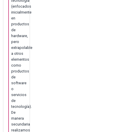
tecnología
(enfocados
inicialmente
en
productos
de
hardware,
pero
extrapolable
a otros
elementos
como
productos
de
software
o
servicios
de
tecnología).
De
manera
secundaria
realizamos