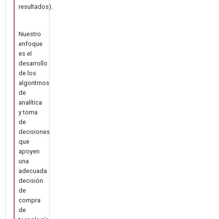
resultados).
Nuestro
enfoque
es el
desarrollo
de los
algoritmos
de
analítica
y toma
de
decisiones
que
apoyen
una
adecuada
decisión
de
compra
de